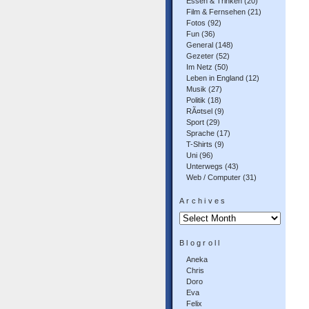
Essen & Trinken
(20)
Film & Fernsehen
(21)
Fotos
(92)
Fun
(36)
General
(148)
Gezeter
(52)
Im Netz
(50)
Leben in England
(12)
Musik
(27)
Politik
(18)
RÃ¤tsel
(9)
Sport
(29)
Sprache
(17)
T-Shirts
(9)
Uni
(96)
Unterwegs
(43)
Web / Computer
(31)
Archives
Archives
Blogroll
Aneka
Chris
Doro
Eva
Felix