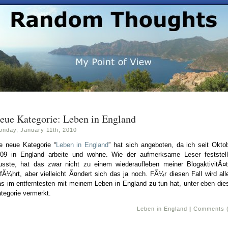
eue Kategorie: Leben in England
onday, January 11th, 2010
e neue Kategorie “
Leben in England
” hat sich angeboten, da ich seit Okto
09 in England arbeite und wohne. Wie der aufmerksame Leser feststel
sste, hat das zwar nicht zu einem wiederaufleben meiner BlogaktivitÃ¤
fÃ¼hrt, aber vielleicht Ã¤ndert sich das ja noch. FÃ¼r diesen Fall wird all
s im entferntesten mit meinem Leben in England zu tun hat, unter eben die
tegorie vermerkt.
Leben in England
|
Comments 