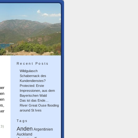
Recent Posts
Wildgulasch
Schabernack des
Kundendienstes?
Protected: Erste
ber
Impressionen, aus dem
len
Bayerischen Wald
ten
Das ist das Ende…
es,
River Great Ouse flooding
around St Ives
ser
Tags
(3)
Anden
Argentinien
Auckland