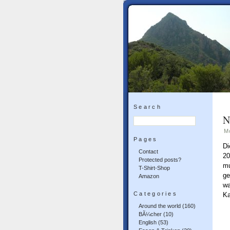
Search
N
M
Pages
Di
Contact
20
Protected posts?
mu
T-Shirt-Shop
ge
Amazon
wa
Categories
Ka
Around the world
(160)
BÃ¼cher
(10)
English
(53)