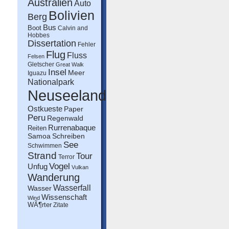
Australien
Auto
Bolivien
Berg
Bus
Boot
Calvin and
Hobbes
Dissertation
Fehler
Flug
Fluss
Felsen
Gletscher
Great Walk
Insel
Meer
Iguazu
Nationalpark
Neuseeland
Ostkueste
Paper
Peru
Regenwald
Rurrenabaque
Reiten
Schreiben
Samoa
See
Schwimmen
Strand
Tour
Terror
Vogel
Unfug
Vulkan
Wanderung
Wasserfall
Wasser
Wissenschaft
Wind
WÃ¶rter
Zitate