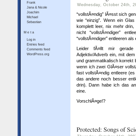
Frank
Wednesday, October 24th, 2
Jana & Nicole
Joachim
“vollstÃ¤ndig” lÃ¤sst sich gen
Michael
wie “einzig”. Wenn ein Glas 
Sebastian
komplett leer, nix mehr drin
nicht “vollstÃ¤ndiger” ent
Meta
“vollstÃ¤ndiger” entleeren als 
Log in
Entries feed
Leider fÃ¤llt mir gerad
Comments feed
Adjektiv/Adverb ein, mit dem 
WordPress.org
und grammatikalisch korrekt 
wenn ich zwei GlÃ¤ser vollst
fast vollstÃ¤ndig entleere (es
das andere noch besser entle
drin). Dann habe ich das a
eine.
VorschlÃ¤ge!?
Protected: Songs of Sc