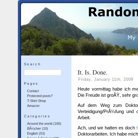
Search
It. Is. Done.
Friday, January 11th, 2008
Pages
Heute vormittag habe ich mei
Contact
Die Freude ist groÃŸ, sehr gr
Protected posts?
T-Shirt-Shop
Auf dem Weg zum Doktor f
Amazon
Verteidigung/PrÃ¼fung und d
Categories
Arbeit.
Around the world
(160)
Ach, und wir hatten es doch
BÃ¼cher
(10)
Doktorarbeiten. Ich habe mich
English
(53)