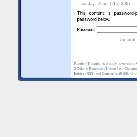
Tuesday, June 12th, 2007
This content is password-p
password below.
Password:
General
Random Thoughts is proudly powered by
3 Column Relaxation Theme
from
Clemens
Entries (RSS)
and
Comments (RSS)
.
40 q