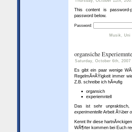
Thursday, October 11th, 200
This content is password-p
password below.
Password:
Musik
,
Uni
organsiche Experiemnt
Saturday, October 6th, 2007
Es gibt ein paar wenige WÃ¶
RegelmÃ¤ÃŸigkeit immer wie
Z.B. schreibe ich hÃ¤ufig
organsich
experiemntell
Das ist sehr unpraktisch,
experimentelle
Arbeit Ã¼ber
o
Kennt Ihr diese hartnÃ¤ckige
WÃ¶rter kommen bei Euch re