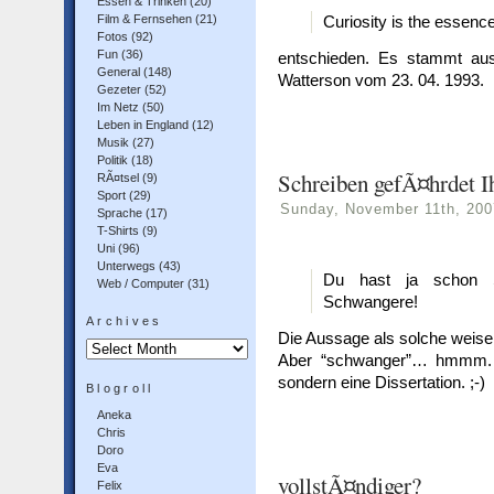
Essen & Trinken
(20)
Film & Fernsehen
(21)
Curiosity is the essence
Fotos
(92)
Fun
(36)
entschieden. Es stammt au
General
(148)
Watterson vom 23. 04. 1993.
Gezeter
(52)
Im Netz
(50)
Leben in England
(12)
Musik
(27)
Politik
(18)
Schreiben gefÃ¤hrdet I
RÃ¤tsel
(9)
Sport
(29)
Sunday, November 11th, 200
Sprache
(17)
T-Shirts
(9)
_
Uni
(96)
Unterwegs
(43)
Du hast ja schon 
Web / Computer
(31)
Schwangere!
Archives
Die Aussage als solche weise 
Archives
Aber “schwanger”… hmmm. S
sondern eine Dissertation. ;-)
Blogroll
Aneka
Chris
Doro
Eva
vollstÃ¤ndiger?
Felix