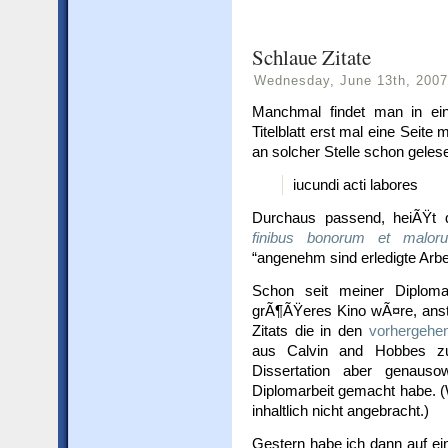
Schlaue Zitate
Wednesday, June 13th, 2007
Manchmal findet man in ei
Titelblatt erst mal eine Seite 
an solcher Stelle schon geles
iucundi acti labores
Durchaus passend, heiÃŸt
finibus bonorum et malor
“angenehm sind erledigte Arbe
Schon seit meiner Diplomar
grÃ¶ÃŸeres Kino wÃ¤re, anste
Zitats die in den
vorhergeh
aus Calvin and Hobbes zu
Dissertation aber genaus
Diplomarbeit gemacht habe. (
inhaltlich nicht angebracht.)
Gestern habe ich dann auf ei