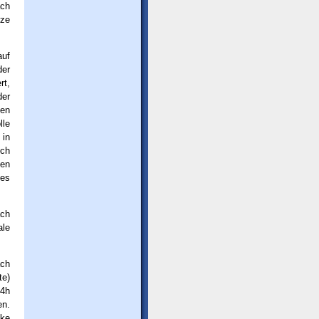
ach
rze
auf
der
rt,
der
hen
lle
 in
sch
hen
 es
ach
ale
ach
te)
 4h
en.
cke