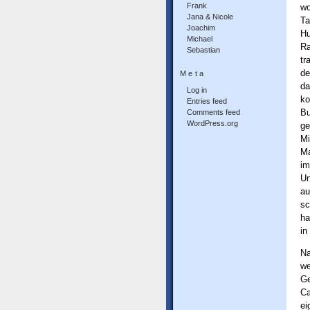
Frank
wo
Jana & Nicole
Ta
Joachim
Hu
Michael
Ra
Sebastian
tr
de
Meta
da
Log in
ko
Entries feed
Bu
Comments feed
WordPress.org
ge
Mi
Ma
im
U
au
sc
ha
in
Na
we
Ge
Ca
ei