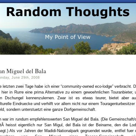
an Miguel del Bala
unday, June 29th, 2008
e letzten zwei Tage habe ich einer “community-owned eco-lodge” verbracht. 
t hier in Rurre eine prima Alternative zu einem gewoehnlichen Touranbieter,
n Dschungel kennenzulernen. Zwar ist es etwas teurer, bietet aber a
lturelle Eindruecke und verhilft vor allem nicht nur einem Touragenturbesitzer
ld, sondern unterstuetzt eine ganze Dorfgemeinschaft.
h war im rundum empfehlenswerten San Miguel del Bala. (Die Gemeinschaft/
tÂ heisst eigentlich nur San Migul, del Bala ist der Beiname, den die Lo
aegt.) Als vor Jahren der Madidi-Nationalpark gegruendet wurde, entfiel fuer 