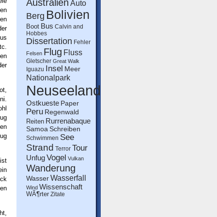
le
Australien
Auto
en
Bolivien
Berg
ben
Bus
Boot
Calvin and
der
Hobbes
mus
Dissertation
Fehler
tc.
Flug
Fluss
Felsen
ten
Gletscher
Great Walk
der
Insel
Meer
Iguazu
Nationalpark
Neuseeland
ot,
i.
Ostkueste
Paper
ohl
Peru
Regenwald
lug
Rurrenabaque
Reiten
hen
Schreiben
Samoa
nug
See
Schwimmen
Strand
Tour
Terror
Vogel
Unfug
Vulkan
ist
Wanderung
in
Wasserfall
Wasser
ick
Wissenschaft
nen
Wind
WÃ¶rter
Zitate
ht,