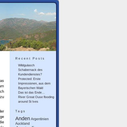
Recent Posts
Wildgulasch
Schabernack des
Kundendienstes?
Protected: Erste
Das
Impressionen, aus dem
 um
Bayerischen Wald
uch
Das ist das Ende…
 zu
River Great Ouse flooding
around St Ives
der
Tags
dge
Anden
Argentinien
die
Auckland