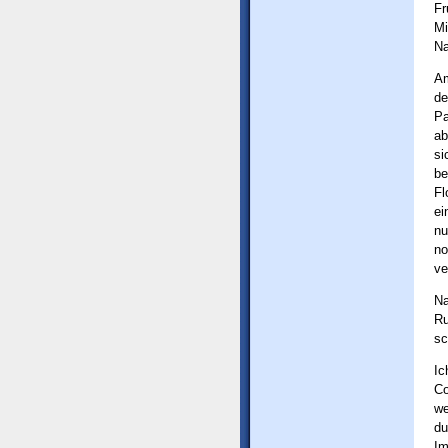
Fr
Mi
Na
Am
de
Pa
ab
si
be
Fl
ei
nu
no
ve
Na
Ru
sc
Ic
Co
we
du
Im