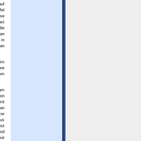
auf
fel
se
st
die
 an
 in
 an
 im
hre
dem
 am
ein
mit
 an
zer
Aus
est
und
mit