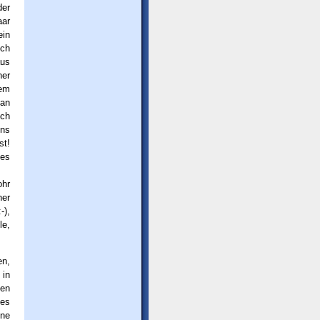
der
aar
ein
ich
aus
her
dem
 an
ich
uns
st!
 es
hr
her
-),
le,
en,
 in
den
 es
ine