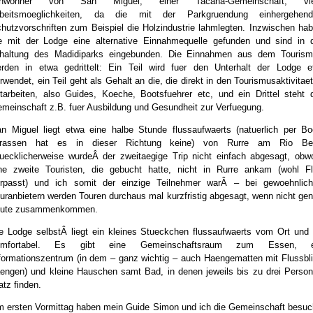
inwohner von San Miguel, einer Tacana-Gemeinschaft, vie
rbeitsmoeglichkeiten, da die mit der Parkgruendung einhergehend
hutzvorschriften zum Beispiel die Holzindustrie lahmlegten. Inzwischen ha
e mit der Lodge eine alternative Einnahmequelle gefunden und sind in 
haltung des Madidiparks eingebunden. Die Einnahmen aus dem Touris
rden in etwa gedrittelt: Ein Teil wird fuer den Unterhalt der Lodge e
rwendet, ein Teil geht als Gehalt an die, die direkt in den Tourismusaktivitae
tarbeiten, also Guides, Koeche, Bootsfuehrer etc, und ein Drittel steht 
meinschaft z.B. fuer Ausbildung und Gesundheit zur Verfuegung.
n Miguel liegt etwa eine halbe Stunde flussaufwaerts (natuerlich per Bo
trassen hat es in dieser Richtung keine) von Rurre am Rio Ben
uecklicherweise wurdeÂ der zweitaegige Trip nicht einfach abgesagt, obw
ne zweite Touristen, die gebucht hatte, nicht in Rurre ankam (wohl F
rpasst) und ich somit der einzige Teilnehmer warÂ – bei gewoehnlic
uranbietern werden Touren durchaus mal kurzfristig abgesagt, wenn nicht ge
eute zusammenkommen.
e Lodge selbstÂ liegt ein kleines Stueckchen flussaufwaerts vom Ort und 
omfortabel. Es gibt eine Gemeinschaftsraum zum Essen, e
formationszentrum (in dem – ganz wichtig – auch Haengematten mit Flussbl
engen) und kleine Hauschen samt Bad, in denen jeweils bis zu drei Perso
atz finden.
 ersten Vormittag haben mein Guide Simon und ich die Gemeinschaft besuc