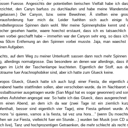
ossen Fuesse. Angesichts der potentiellen tierischen Vielfalt habe ich dar
rzichtet, den Canyn barfuss zu durchlaufen und habe meine Wanderstie
gelassen.) Der Canyon, bzw. seine Bewohner, Â stellten eine gros
erausforderung fuer mich da: Leider fuehlten sich auch einige fa
ndtellergrosse Spinnen darin wohl. Wer meine Spinnenphobie kennt und 
echer gesehen haette, waere hoechst erstaunt, dass ich es tatsaechlich
nen vorbei geschafft habe – immerhin war der Canyon sehr eng, so dass ich
wa 50cm Entfernung an den Spinnen vorbei musste. Jaja, man waechst
inen Aufgaben.
chts, auf dem Weg zu meiner Unterkunft sassen dann noch mehr Spinnen
, allerdings normalgrosse. Das besondere an denen war allerdings, dass i
gen im Licht der Taschenlampe leuchteten. Eigentlich der Stoff, aus 
ptraume fuer Arachnophobiker sind, aber ich hatte zum Glueck keine.
ropos Glueck, Glueck hatte ich auch bzgl. einer Fiesta, die eigentlich
rabend haette stattfinden sollen, aber verschoben wurde, da im Nachbarort 
ssballtournier ausgetragen wurde (San Migul hat es sogar gewonnen) und so
uehes Aufstehen angesgat war. So hatte ich das Glueck, dass ausgerechnet
m einen Abend, an dem ich da war (zwei Tage ist ein ziemlich kur
fenthalt, besser sind eigentlich vier Tage), eine Fiesta gefeiert wurde. 
mons “si quieres, vamos a la fiesta, tal vez una hora…” (wenn Du moecht
hen wir zur Fiesta, vielleicht fuer ein Stunde…) wurden bei Musik (von CD 
ch live), Tanz und hochprozentigen Getraenken, die mehr schlecht als recht 