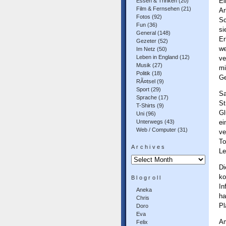
E
Essen & Trinken
(20)
Film & Fernsehen
(21)
A
Fotos
(92)
Sc
Fun
(36)
si
General
(148)
Er
Gezeter
(52)
we
Im Netz
(50)
Leben in England
(12)
ve
Musik
(27)
mi
Politik
(18)
Ge
RÃ¤tsel
(9)
Sport
(29)
Sa
Sprache
(17)
S
T-Shirts
(9)
Gl
Uni
(96)
Unterwegs
(43)
ei
Web / Computer
(31)
ve
To
Archives
L
Archives
Di
k
Blogroll
In
Aneka
ha
Chris
Pl
Doro
Eva
Am
Felix