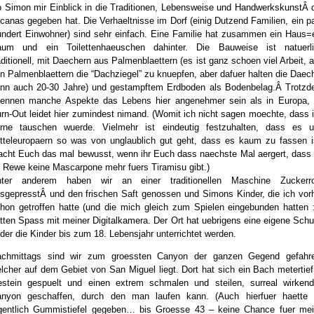
 Simon mir Einblick in die Traditionen, Lebensweise und HandwerkskunstÂ 
canas gegeben hat. Die Verhaeltnisse im Dorf (einig Dutzend Familien, ein p
ndert Einwohner) sind sehr einfach. Eine Familie hat zusammen ein Haus=
um und ein Toilettenhaeuschen dahinter. Die Bauweise ist natuerl
aditionell, mit Daechern aus Palmenblaettern (es ist ganz schoen viel Arbeit, 
n Palmenblaettern die “Dachziegel” zu knuepfen, aber dafuer halten die Daec
nn auch 20-30 Jahre) und gestampftem Erdboden als Bodenbelag.Â Trotz
ennen manche Aspekte das Lebens hier angenehmer sein als in Europa,
rn-Out leidet hier zumindest nimand. (Womit ich nicht sagen moechte, dass 
rne tauschen wuerde. Vielmehr ist eindeutig festzuhalten, dass es 
tteleuropaern so was von unglaublich gut geht, dass es kaum zu fassen i
cht Euch das mal bewusst, wenn ihr Euch dass naechste Mal aergert, dass
 Rewe keine Mascarpone mehr fuers Tiramisu gibt.)
nter anderem haben wir an einer traditionellen Maschine Zuckerro
sgepresstÂ und den frischen Saft genossen und Simons Kinder, die ich vor
hon getroffen hatte (und die mich gleich zum Spielen eingebunden hatten :
tten Spass mit meiner Digitalkamera. Der Ort hat uebrigens eine eigene Schu
 der die Kinder bis zum 18. Lebensjahr unterrichtet werden.
chmittags sind wir zum groessten Canyon der ganzen Gegend gefahr
lcher auf dem Gebiet von San Miguel liegt. Dort hat sich ein Bach metertief
stein gespuelt und einen extrem schmalen und steilen, surreal wirken
nyon geschaffen, durch den man laufen kann. (Auch hierfuer haette
gentlich Gummistiefel gegeben… bis Groesse 43 – keine Chance fuer me