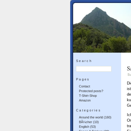
Search
S
S
Pages
Di
Contact
is
Protected posts?
de
T-Shirt-Shop
ku
Amazon
Ge
Categories
Ic
Around the world
(160)
Or
BÃ¼cher
(10)
tr
English
(53)