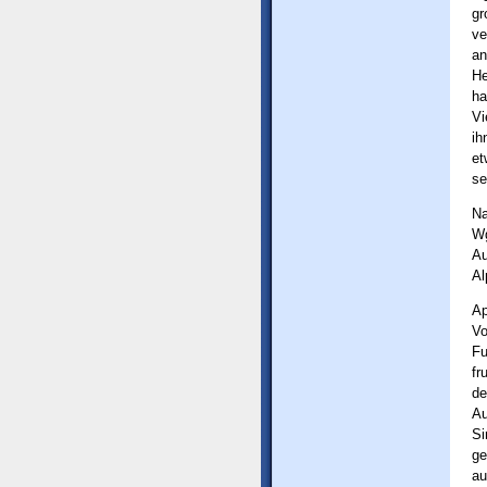
gr
ve
an
H
ha
Vi
ih
et
se
Na
Wg
Au
Al
Ap
Vo
Fu
fr
de
Au
Si
ge
au