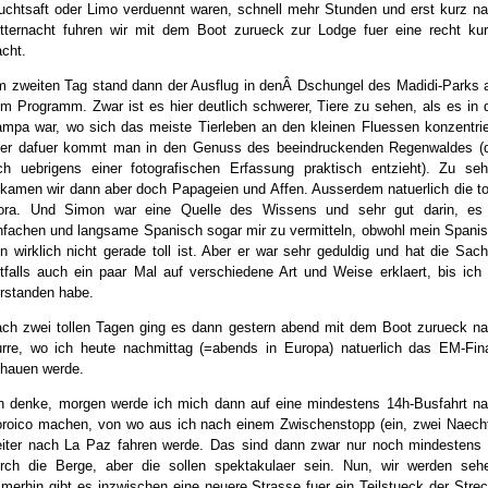
uchtsaft oder Limo verduennt waren, schnell mehr Stunden und erst kurz n
tternacht fuhren wir mit dem Boot zurueck zur Lodge fuer eine recht ku
cht.
 zweiten Tag stand dann der Ausflug in denÂ Dschungel des Madidi-Parks 
m Programm. Zwar ist es hier deutlich schwerer, Tiere zu sehen, als es in 
mpa war, wo sich das meiste Tierleben an den kleinen Fluessen konzentrie
er dafuer kommt man in den Genuss des beeindruckenden Regenwaldes (
ch uebrigens einer fotografischen Erfassung praktisch entzieht). Zu se
kamen wir dann aber doch Papageien und Affen. Ausserdem natuerlich die to
ora. Und Simon war eine Quelle des Wissens und sehr gut darin, es
nfachen und langsame Spanisch sogar mir zu vermitteln, obwohl mein Spani
n wirklich nicht gerade toll ist. Aber er war sehr geduldig und hat die Sac
tfalls auch ein paar Mal auf verschiedene Art und Weise erklaert, bis ich
rstanden habe.
ch zwei tollen Tagen ging es dann gestern abend mit dem Boot zurueck n
rre, wo ich heute nachmittag (=abends in Europa) natuerlich das EM-Fin
hauen werde.
h denke, morgen werde ich mich dann auf eine mindestens 14h-Busfahrt n
roico machen, von wo aus ich nach einem Zwischenstopp (ein, zwei Naech
iter nach La Paz fahren werde. Das sind dann zwar nur noch mindestens
rch die Berge, aber die sollen spektakulaer sein. Nun, wir werden seh
merhin gibt es inzwischen eine neuere Strasse fuer ein Teilstueck der Stre