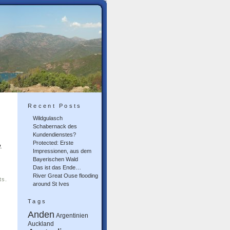
Recent Posts
Wildgulasch
Schabernack des
Kundendienstes?
Protected: Erste
.
Impressionen, aus dem
Bayerischen Wald
Das ist das Ende…
River Great Ouse flooding
ts.
around St Ives
Tags
Anden
Argentinien
Auckland