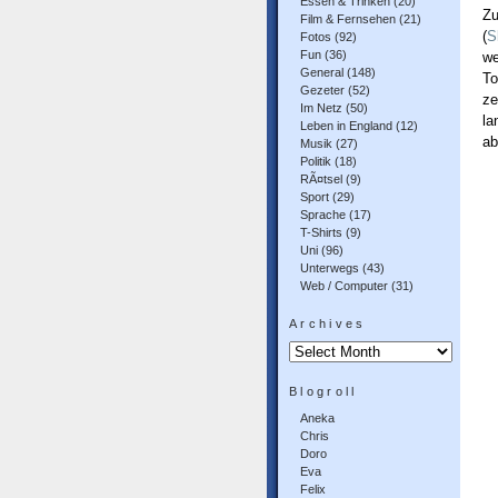
Essen & Trinken
(20)
Zu
Film & Fernsehen
(21)
(
S
Fotos
(92)
Fun
(36)
we
General
(148)
To
Gezeter
(52)
ze
Im Netz
(50)
la
Leben in England
(12)
ab
Musik
(27)
Politik
(18)
RÃ¤tsel
(9)
Sport
(29)
Sprache
(17)
T-Shirts
(9)
Uni
(96)
Unterwegs
(43)
Web / Computer
(31)
Archives
Archives
Blogroll
Aneka
Chris
Doro
Eva
Felix