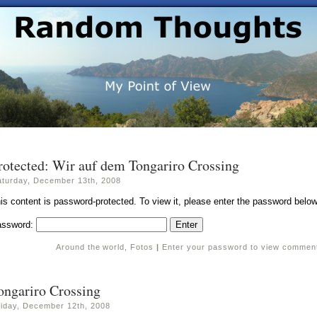
rotected: Wir auf dem Tongariro Crossing
aturday, December 13th, 2008
is content is password-protected. To view it, please enter the password below
assword:
Around the world
,
Fotos
|
Enter your password to view commen
ongariro Crossing
riday, December 12th, 2008