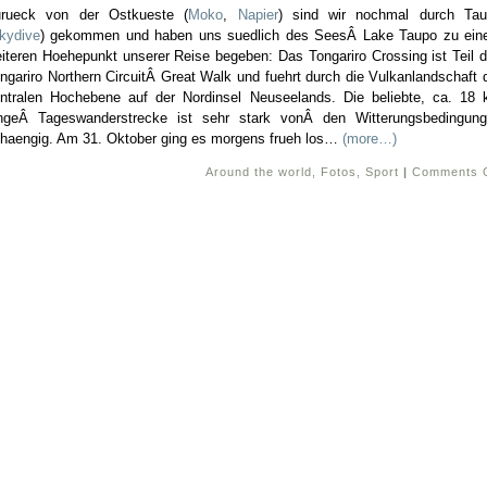
rueck von der Ostkueste (
Moko
,
Napier
) sind wir nochmal durch Ta
kydive
) gekommen und haben uns suedlich des SeesÂ Lake Taupo zu ei
iteren Hoehepunkt unserer Reise begeben: Das Tongariro Crossing ist Teil 
ngariro Northern CircuitÂ Great Walk und fuehrt durch die Vulkanlandschaft 
ntralen Hochebene auf der Nordinsel Neuseelands. Die beliebte, ca. 18
ngeÂ Tageswanderstrecke ist sehr stark vonÂ den Witterungsbedingun
haengig. Am 31. Oktober ging es morgens frueh los…
(more…)
Around the world
,
Fotos
,
Sport
|
Comments 