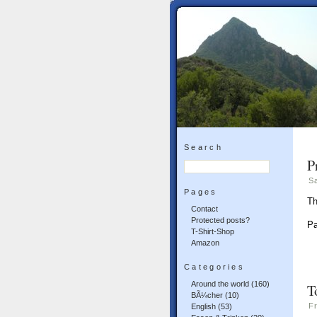
Search
P
S
Pages
Th
Contact
Protected posts?
P
T-Shirt-Shop
Amazon
Categories
Around the world
(160)
T
BÃ¼cher
(10)
F
English
(53)