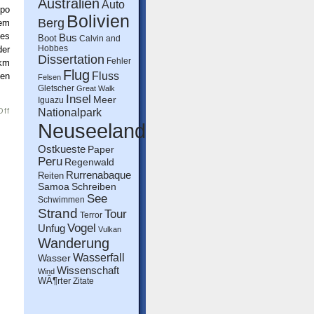
Australien
Auto
upo
Bolivien
Berg
nem
des
Bus
Boot
Calvin and
Hobbes
der
Dissertation
Fehler
 km
Flug
Fluss
gen
Felsen
Gletscher
Great Walk
Insel
Meer
Iguazu
on
Off
Nationalpark
Tongariro
Neuseeland
Crossing
Ostkueste
Paper
Peru
Regenwald
Rurrenabaque
Reiten
Schreiben
Samoa
See
Schwimmen
Strand
Tour
Terror
Vogel
Unfug
Vulkan
Wanderung
Wasserfall
Wasser
Wissenschaft
Wind
WÃ¶rter
Zitate