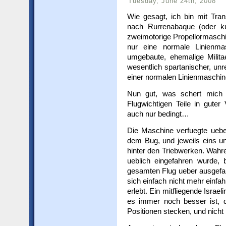
Tuesday, June 24th, 2008
Wie gesagt, ich bin mit Tra
nach Rurrenabaque (oder ku
zweimotorige Propellormaschin
nur eine normale Linienmas
umgebaute, ehemalige Milita
wesentlich spartanischer, unr
einer normalen Linienmaschin
Nun gut, was schert mich 
Flugwichtigen Teile in guter
auch nur bedingt…
Die Maschine verfuegte ueber
dem Bug, und jeweils eins un
hinter den Triebwerken. Wahr
ueblich eingefahren wurde, 
gesamten Flug ueber ausgef
sich einfach nicht mehr einfa
erlebt. Ein mitfliegende Israel
es immer noch besser ist, 
Positionen stecken, und nicht 