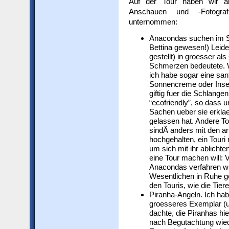
Auf der Tour haben wir a
Anschauen und -Fotograf
unternommen:
Anacondas suchen im Su
Bettina gewesen!) Leide
gestellt) in groesser al
Schmerzen bedeutete. 
ich habe sogar eine sanf
Sonnencreme oder Insek
giftig fuer die Schlang
“ecofriendly”, so dass 
Sachen ueber sie erklae
gelassen hat. Andere To
sindÂ anders mit den a
hochgehalten, ein Touri
um sich mit ihr ablicht
eine Tour machen will: 
Anacondas verfahren wi
Wesentlichen in Ruhe ge
den Touris, wie die Tier
Piranha-Angeln. Ich hab
groesseres Exemplar (un
dachte, die Piranhas hi
nach Begutachtung wied