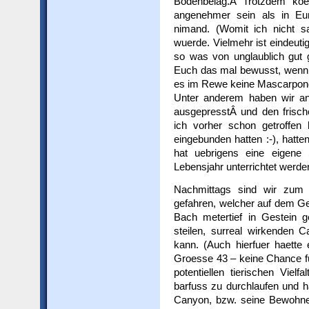
Bodenbelag.Â Trotzdem ko
angenehmer sein als in Eur
nimand. (Womit ich nicht 
wuerde. Vielmehr ist eindeuti
so was von unglaublich gut 
Euch das mal bewusst, wenn 
es im Rewe keine Mascarpone 
Unter anderem haben wir an 
ausgepresstÂ und den frisch
ich vorher schon getroffen
eingebunden hatten :-), hatt
hat uebrigens eine eigene
Lebensjahr unterrichtet werde
Nachmittags sind wir zum
gefahren, welcher auf dem Geb
Bach metertief in Gestein 
steilen, surreal wirkenden 
kann. (Auch hierfuer haette
Groesse 43 – keine Chance f
potentiellen tierischen Viel
barfuss zu durchlaufen und h
Canyon, bzw. seine Bewohner