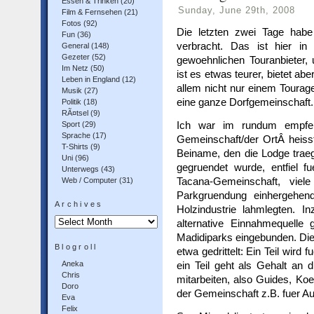
Essen & Trinken
(20)
Sunday, June 29th, 2008
Film & Fernsehen
(21)
Fotos
(92)
Die letzten zwei Tage habe
Fun
(36)
verbracht. Das ist hier in
General
(148)
Gezeter
(52)
gewoehnlichen Touranbieter
Im Netz
(50)
ist es etwas teurer, bietet abe
Leben in England
(12)
allem nicht nur einem Tourage
Musik
(27)
eine ganze Dorfgemeinschaft.
Politik
(18)
RÃ¤tsel
(9)
Ich war im rundum empfeh
Sport
(29)
Sprache
(17)
Gemeinschaft/der OrtÂ heisst 
T-Shirts
(9)
Beiname, den die Lodge traeg
Uni
(96)
gegruendet wurde, entfiel f
Unterwegs
(43)
Tacana-Gemeinschaft, viele
Web / Computer
(31)
Parkgruendung einhergehend
Archives
Holzindustrie lahmlegten. 
Archives
alternative Einnahmequelle
Madidiparks eingebunden. Di
Blogroll
etwa gedrittelt: Ein Teil wird
Aneka
ein Teil geht als Gehalt an d
Chris
mitarbeiten, also Guides, Koec
Doro
der Gemeinschaft z.B. fuer A
Eva
Felix