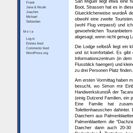
San Miguel liegt etwa eine h
Frank
Boot, Strassen hat es in die
Jana & Nicole
Joachim
Gluecklicherweise wurdeÂ der
Michael
obwohl eine zweite Touristen
Sebastian
(wohl Flug verpasst) und ich
gewoehnlichen Touranbietern
Meta
abgesagt, wenn nicht genu
Log in
Entries feed
Die Lodge selbstÂ liegt ein 
Comments feed
und ist komfortabel. Es gib
WordPress.org
Informationszentrum (in dem
Flussblick haengen) und klei
zu drei Personen Platz finden.
Am ersten Vormittag haben m
besucht, wo Simon mir Einbl
HandwerkskunstÂ der Tacanas
(einig Dutzend Familien, ein 
Eine Familie hat zusa
Toilettenhaeuschen dahinter. D
Daechern aus Palmenblaettern
Palmenblaettern die “Dachzie
Daecher dann auch 20-30 