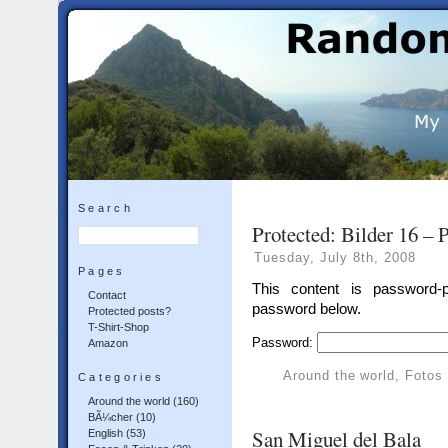
Search
Protected: Bilder 16 – 
Tuesday, July 8th, 2008
Pages
This content is password-p
Contact
password below.
Protected posts?
T-Shirt-Shop
Password:
Amazon
Around the world
,
Fotos
Categories
Around the world
(160)
BÃ¼cher
(10)
San Miguel del Bala
English
(53)