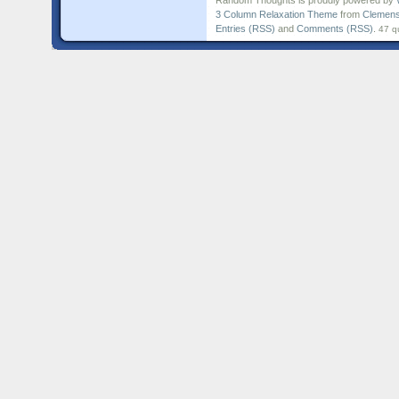
Random Thoughts is proudly powered by
3 Column Relaxation Theme
from
Clemens
Entries (RSS)
and
Comments (RSS)
.
47 q