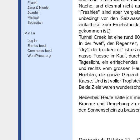
Frank
Naehe, und diesmal nicht a
Jana & Nicole
“Freshies” sind aber verglei
Joachim
Michael
unbedingt vor den Salzwass
Sebastian
einfach so zum Fruehstueck
gekommen ist.)
Meta
Tunnel Creek ist eine rund 8
Log in
In der “wet”, der Regenzeit,
Entries feed
“dry”, der trockenzeit” ist e
Comments feed
nasse Fuesse in Kauf, durc
WordPress.org
Tageslicht, ein erfrischende
und rechts vom grossen Haup
Hoehlen, die ganze Gegend 
Kaese. Und ist voller Tropfste
Beide Ziele waren wundersch
Nebenbei: Heute hatte ich mir
Broome und Umgebung zu er
den Sonnenschein zu brausen