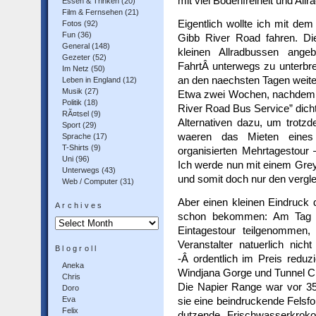
mit viel Bodenfreiheit und Allra
Essen & Trinken
(20)
Film & Fernsehen
(21)
Eigentlich wollte ich mit de
Fotos
(92)
Fun
(36)
Gibb River Road fahren. Di
General
(148)
kleinen Allradbussen ange
Gezeter
(52)
FahrtÂ unterwegs zu unterbr
Im Netz
(50)
an den naechsten Tagen weite
Leben in England
(12)
Musik
(27)
Etwa zwei Wochen, nachdem ic
Politik
(18)
River Road Bus Service” dicht
RÃ¤tsel
(9)
Alternativen dazu, um trotz
Sport
(29)
waeren das Mieten eines
Sprache
(17)
T-Shirts
(9)
organisierten Mehrtagestour 
Uni
(96)
Ich werde nun mit einem Gre
Unterwegs
(43)
und somit doch nur den vergl
Web / Computer
(31)
Aber einen kleinen Eindruck 
Archives
schon bekommen: Am Tag n
Archives
Eintagestour teilgenommen,
Veranstalter natuerlich nich
Blogroll
-Â ordentlich im Preis reduz
Aneka
Windjana Gorge und Tunnel Cr
Chris
Die Napier Range war vor 350 M
Doro
Eva
sie eine beindruckende Felsf
Felix
dutzende Frischwasserkroko