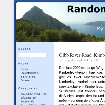
Search
Gibb River Road, Kimbe
Friday, August 1st, 2008
Pages
Der fast 2000km lange Weg 
Contact
Kimberley-Region. Fuer das 
Protected posts?
gibt es zwei Moeglichke
T-Shirt-Shop
Amazon
Kimberleys vorbei oder ueb
spektakulaeren Kimberleys,
Categories
“Australias last frontier” b
Around the world
(160)
dieÂ nicht asphaltiert ist u
BÃ¼cher
(10)
ueber
– sondern
durch
quertÂ 
English
(53)