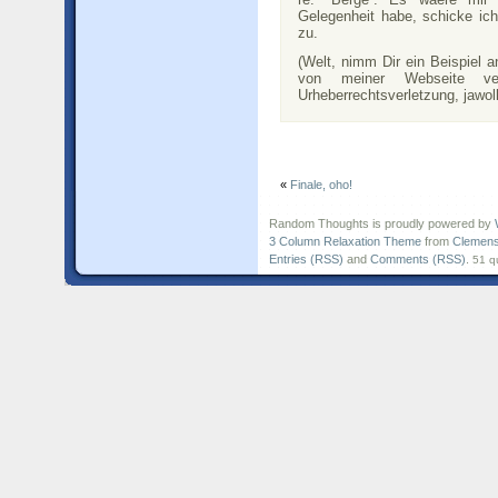
Gelegenheit habe, schicke ich
zu.
(Welt, nimm Dir ein Beispiel 
von meiner Webseite ve
Urheberrechtsverletzung, jawoll
«
Finale, oho!
Random Thoughts is proudly powered by
3 Column Relaxation Theme
from
Clemens
Entries (RSS)
and
Comments (RSS)
.
51 q