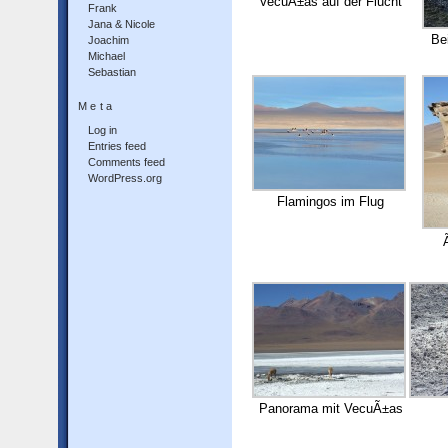
VecuÃ±as auf der Flucht
Frank
Jana & Nicole
Be
Joachim
Michael
Sebastian
Meta
Log in
Entries feed
Comments feed
WordPress.org
Flamingos im Flug
Panorama mit VecuÃ±as