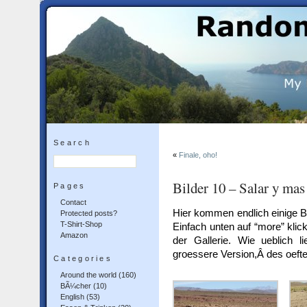
Search
«
Finale, oho!
Bilder 10 – Salar y mas
Pages
Contact
Hier kommen endlich einige B
Protected posts?
T-Shirt-Shop
Einfach unten auf “more” kli
Amazon
der Gallerie. Wie ueblich li
groessere Version,Â des oeft
Categories
Around the world
(160)
BÃ¼cher
(10)
English
(53)