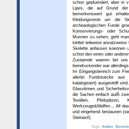
schon gepluendert, aber in v
Lipes, die auf Grund der
bemerkenswert gut erhalte
Kleidungsreste um die Sk
archeaologischen Funde groes
Konservierungs- oder Sch
Mumien zu sehen, geht man 
klettet teilweise ansatzweise
Skelette anfassen koennen 
schon den einen oder anderen
Zustaende waeren bei uns 
beindruckender war allerdings
Im Eingangsbereich zum Fried
allerlei Fundstuecke aus
katalogisiert) ausgestellt s
Glasvitrinen und Sicherheits
die Sachen einfach aufÂ zwei
Textilien, Pfeilspitzen,
Werkzeuge&Waffen… All das 
und eingehend bestaunen (sie
Steinaxt!).
Tags:
Anden
,
Bolivie