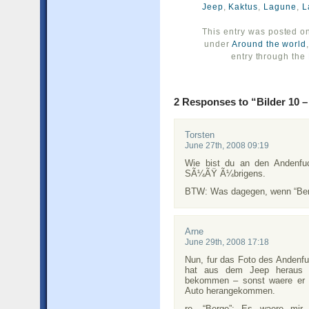
Jeep
,
Kaktus
,
Lagune
,
L
This entry was posted on
under
Around the world
entry through the
2 Responses to “Bilder 10 –
Torsten
June 27th, 2008 09:19
Wie bist du an den Andenfuc
SÃ¼ÃŸ Ã¼brigens.
BTW: Was dagegen, wenn “Berg
Arne
June 29th, 2008 17:18
Nun, fur das Foto des Andenf
hat aus dem Jeep heraus 
bekommen – sonst waere er 
Auto herangekommen.
re. “Berge”: Es waere mir