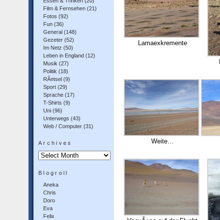
Essen & Trinken
(20)
Film & Fernsehen
(21)
Fotos
(92)
Fun
(36)
General
(148)
Gezeter
(52)
Lamaexkremente
Im Netz
(50)
Leben in England
(12)
Musik
(27)
Politik
(18)
RÃ¤tsel
(9)
Sport
(29)
Sprache
(17)
T-Shirts
(9)
Uni
(96)
Unterwegs
(43)
Web / Computer
(31)
Weite…
Archives
Archives
Blogroll
Aneka
Chris
Doro
Eva
Felix