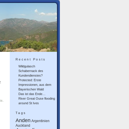
Recent Posts
Wildgulasch
Schabernack des
Kundendienstes?
Protected: Erste
.
Impressionen, aus dem
Bayerischen Wald
Das ist das Ende…
River Great Ouse flooding
ts.
around St Ives
Tags
Anden
Argentinien
Auckland