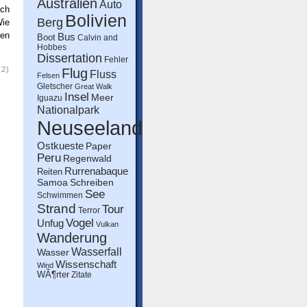
Australien
Auto
ach
Bolivien
Berg
Wie
ren
Bus
Boot
Calvin and
Hobbes
Dissertation
Fehler
(2)
Flug
Fluss
Felsen
Gletscher
Great Walk
Insel
Meer
Iguazu
Nationalpark
Neuseeland
Ostkueste
Paper
Peru
Regenwald
Rurrenabaque
Reiten
Schreiben
Samoa
See
Schwimmen
Strand
Tour
Terror
Vogel
Unfug
Vulkan
Wanderung
Wasserfall
Wasser
Wissenschaft
Wind
WÃ¶rter
Zitate