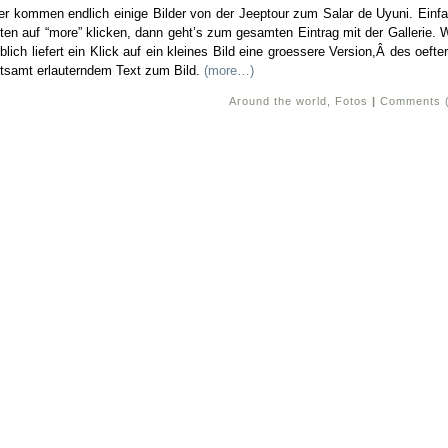
er kommen endlich einige Bilder von der Jeeptour zum Salar de Uyuni. Einf
ten auf “more” klicken, dann geht’s zum gesamten Eintrag mit der Gallerie. 
blich liefert ein Klick auf ein kleines Bild eine groessere Version,Â des oefte
tsamt erlauterndem Text zum Bild.
(more…)
Around the world
,
Fotos
|
Comments 