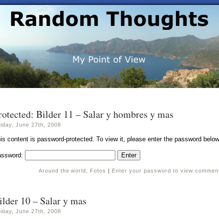
rotected: Bilder 11 – Salar y hombres y mas
iday, June 27th, 2008
is content is password-protected. To view it, please enter the password below
assword:
Around the world
,
Fotos
|
Enter your password to view commen
ilder 10 – Salar y mas
iday, June 27th, 2008