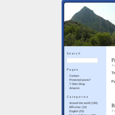
Search
P
Fr
Pages
Th
Contact
Protected posts?
P
T-Shirt-Shop
Amazon
Categories
Around the world
(160)
B
BÃ¼cher
(10)
Fr
English
(53)