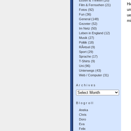
Essen & Trinken
(20)
Hi
Film & Fernsehen
(21)
un
Fotos
(92)
Fun
(36)
ue
General
(148)
mi
Gezeter
(52)
Im Netz
(50)
Leben in England
(12)
Musik
(27)
Politik
(18)
RÃ¤tsel
(9)
Sport
(29)
Sprache
(17)
T-Shirts
(9)
Uni
(96)
Unterwegs
(43)
Web / Computer
(31)
Archives
Archives
Blogroll
Aneka
Chris
Doro
Eva
Felix