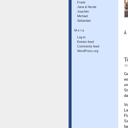
Frank
Jana & Nicole
Joachim
Michael
Sebastian
Meta
Â
Log in
Entries feed
Comments feed
WordPress.org
T
W
Ge
wa
un
St
da
Vo
La
Fl
Sa
fa