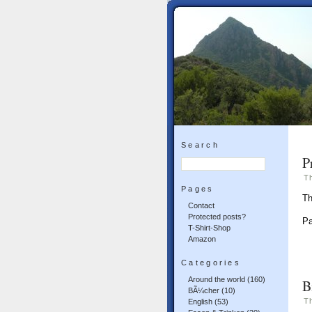
Search
P
T
Pages
Th
Contact
Protected posts?
P
T-Shirt-Shop
Amazon
Categories
Around the world
(160)
B
BÃ¼cher
(10)
T
English
(53)