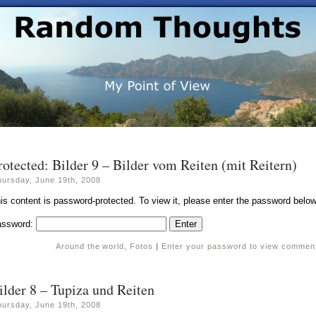
rotected: Bilder 9 – Bilder vom Reiten (mit Reitern)
hursday, June 19th, 2008
is content is password-protected. To view it, please enter the password below
assword:
Around the world
,
Fotos
|
Enter your password to view commen
ilder 8 – Tupiza und Reiten
hursday, June 19th, 2008