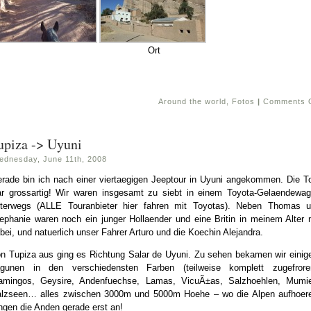
Ort
Around the world
,
Fotos
|
Comments 
upiza -> Uyuni
ednesday, June 11th, 2008
rade bin ich nach einer viertaegigen Jeeptour in Uyuni angekommen. Die T
r grossartig! Wir waren insgesamt zu siebt in einem Toyota-Gelaendewa
terwegs (ALLE Touranbieter hier fahren mit Toyotas). Neben Thomas 
ephanie waren noch ein junger Hollaender und eine Britin in meinem Alter 
bei, und natuerlich unser Fahrer Arturo und die Koechin Alejandra.
n Tupiza aus ging es Richtung Salar de Uyuni. Zu sehen bekamen wir einig
gunen in den verschiedensten Farben (teilweise komplett zugefrore
amingos, Geysire, Andenfuechse, Lamas, VicuÃ±as, Salzhoehlen, Mumi
lzseen… alles zwischen 3000m und 5000m Hoehe – wo die Alpen aufhoer
ngen die Anden gerade erst an!