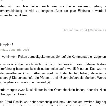
ilder wird es hier leider nach wie vor keine weiteren geben, d
ternetverbindung ist viel zu langsam. Aber ein paar Eindruecke werde 
mnaechst schildern.
Around the world
|
Comments 
iieeha!
unday, June 8th, 2008
n vorhin vom Reiten zurueckgekommen. Um auf die Kommentare einzugehen
h wusste vorher auch nicht, ob ich das wirklich kann. Meine bisher
iterfahrung beschraenkt sich aufsummiert auf etwa 15 Minuten. Das war m
ster ernsthafter Ausritt. Aber es wird nicht der letzte bleiben, denn es 
ossartig! Die Landschaft, die Pferde… stellt Euch einfach die Marlboro-Werb
r, ungefaehr so war`s, nur besser! ;-)
rde morgen zwar Muskelkater in den Oberschenkeln haben, aber der Hint
t fast gar nicht weh.
in Pferd Rosillo war sehr anstaendig und brav und hat am zweiten Tag so