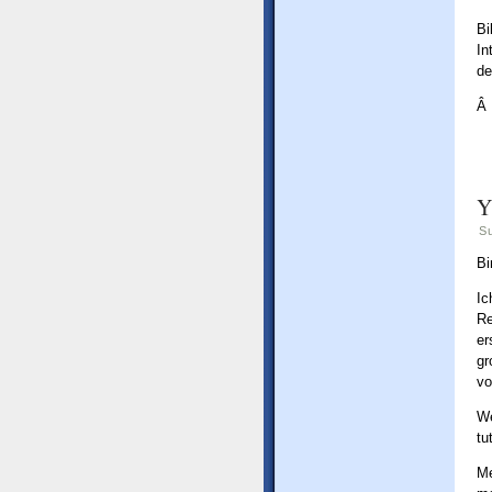
B
In
de
Â
Y
S
Bi
Ic
Re
er
gr
vo
We
tu
Me