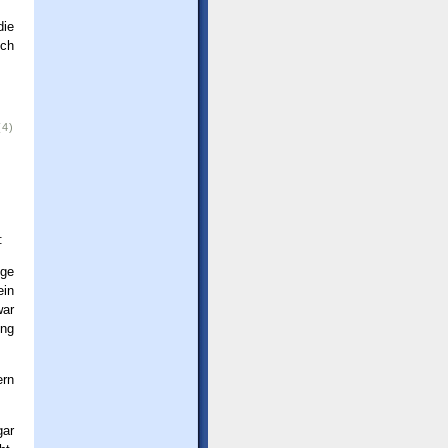
ie
ich
(4)
:
ige
ein
war
ung
ern
gar