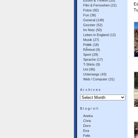
Essen & Trinken
(20)
Ei
Film & Fernsehen
(21)
Tu
Fotos
(92)
Fun
(36)
General
(148)
Gezeter
(52)
Im Netz
(50)
Leben in England
(12)
Musik
(27)
Politik
(18)
RÃ¤tsel
(9)
Sport
(29)
Sprache
(17)
T-Shirts
(9)
Uni
(96)
Unterwegs
(43)
Web / Computer
(31)
Archives
Archives
Blogroll
Aneka
Chris
Doro
Eva
Felix