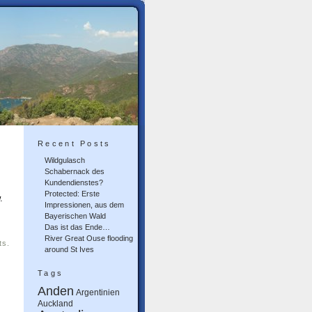
Recent Posts
Wildgulasch
Schabernack des
Kundendienstes?
Protected: Erste
.
Impressionen, aus dem
Bayerischen Wald
Das ist das Ende…
River Great Ouse flooding
ts.
around St Ives
Tags
Anden
Argentinien
Auckland