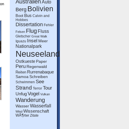
Australien
Auto
von
Bolivien
Berg
Bus
Boot
Calvin and
Hobbes
Dissertation
Fehler
Flug
Fluss
Felsen
Gletscher
Great Walk
Insel
Meer
Iguazu
Nationalpark
Neuseeland
Ostkueste
Paper
Peru
Regenwald
Rurrenabaque
Reiten
Schreiben
Samoa
See
Schwimmen
Strand
Tour
Terror
Vogel
Unfug
Vulkan
Wanderung
Wasserfall
Wasser
Wissenschaft
Wind
WÃ¶rter
Zitate