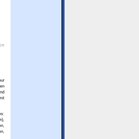
on
Off
Bilder
8
–
Tupiza
und
Reiten
our
gen
und
mit
es:
n),
en,
en,