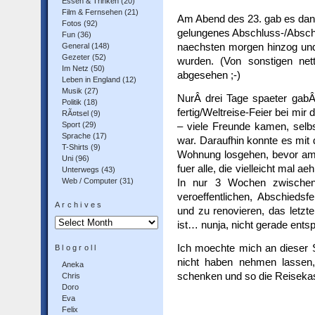
Essen & Trinken
(20)
Film & Fernsehen
(21)
Am Abend des 23. gab es dann
Fotos
(92)
gelungenes Abschluss-/Abschie
Fun
(36)
naechsten morgen hinzog und 
General
(148)
Gezeter
(52)
wurden. (Von sonstigen ne
Im Netz
(50)
abgesehen ;-)
Leben in England
(12)
Musik
(27)
NurÂ drei Tage spaeter gabÂ
Politik
(18)
fertig/Weltreise-Feier bei mi
RÃ¤tsel
(9)
Sport
(29)
– viele Freunde kamen, selbs
Sprache
(17)
war. Daraufhin konnte es mi
T-Shirts
(9)
Wohnung losgehen, bevor am 15
Uni
(96)
fuer alle, die vielleicht mal 
Unterwegs
(43)
Web / Computer
(31)
In nur 3 Wochen zwischen 
veroeffentlichen, Abschiedsf
Archives
und zu renovieren, das letzt
Archives
ist… nunja, nicht gerade ents
Ich moechte mich an dieser S
Blogroll
nicht haben nehmen lassen
Aneka
schenken und so die Reiseka
Chris
Doro
Eva
Felix