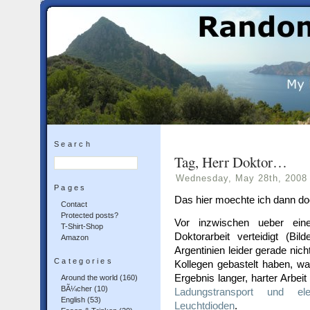
Search
Tag, Herr Doktor…
Wednesday, May 28th, 2008
Pages
Das hier moechte ich dann d
Contact
Protected posts?
Vor inzwischen ueber ein
T-Shirt-Shop
Doktorarbeit verteidigt (B
Amazon
Argentinien leider gerade nich
Categories
Kollegen gebastelt haben, wa
Ergebnis langer, harter Arbeit
Around the world
(160)
BÃ¼cher
(10)
Ladungstransport und el
English
(53)
Leuchtdioden
.