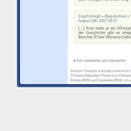
Couch-Knopf » Blog Archive »
August 16th, 2007 08:47
[…] Arne hatte ja ein RÃ¤tse
der Geschichte gibt es eini
Berichte Ã¼ber Wissenschafts
«
TeX: makeatletter and makeatother
Random Thoughts is proudly powered by
3 Column Relaxation Theme
from
Clemens
Entries (RSS)
and
Comments (RSS)
.
42 q