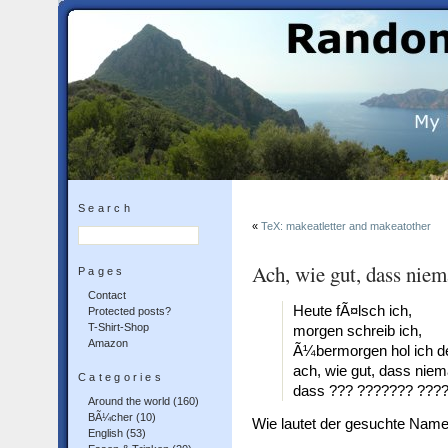
Search
«
TeX: makeatletter and makeatother
Ach, wie gut, dass n
Pages
Contact
Heute fÃ¤lsch ich,
Protected posts?
T-Shirt-Shop
morgen schreib ich,
Amazon
Ã¼bermorgen hol ich d
ach, wie gut, dass nie
Categories
dass ??? ??????? ????
Around the world
(160)
BÃ¼cher
(10)
Wie lautet der gesuchte Name
English
(53)