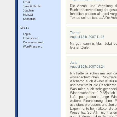
Frank
Die Anzahl und Verteilung d
Jana & Nicole
Buchstabenverteilung der gesu
Joachim
Inhaltlich passen alle drei vo
Michael
Textes sollte nicht auÃŸer Acht
Sebastian
Meta
Torsten
Log in
August 13th, 2007 11:16
Entries feed
Comments feed
Na gut, dann is klar. Jetzt ve
WordPress.org
letzten Zeile.
Jana
August 16th, 2007 08:24
Ich hatte ja schon mal auf 
wissenschaftlichen Publizie
Ascheron auch Ã¼ber Kultur un
und beschreibt die Geschicht
Was mich auch sehr geschock
Wissenschaftler: ” PlÃ¶tzlich
Luft, postgraduale junge Wi
weitere Finanzierung ihrer 
assistant professors und Junio
Experimente beinhaltete, die a
Weise hat SchÃ¶n nicht allein
auch Kollegen mit in den Sog.”