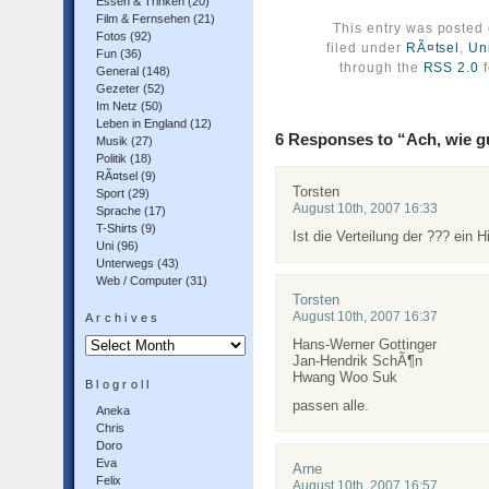
Essen & Trinken
(20)
Film & Fernsehen
(21)
This entry was posted 
Fotos
(92)
filed under
RÃ¤tsel
,
Un
Fun
(36)
through the
RSS 2.0
f
General
(148)
Gezeter
(52)
Im Netz
(50)
Leben in England
(12)
6 Responses to “Ach, wie 
Musik
(27)
Politik
(18)
RÃ¤tsel
(9)
Torsten
Sport
(29)
August 10th, 2007 16:33
Sprache
(17)
T-Shirts
(9)
Ist die Verteilung der ??? ein
Uni
(96)
Unterwegs
(43)
Web / Computer
(31)
Torsten
August 10th, 2007 16:37
Archives
Archives
Hans-Werner Gottinger
Jan-Hendrik SchÃ¶n
Hwang Woo Suk
Blogroll
passen alle.
Aneka
Chris
Doro
Eva
Arne
Felix
August 10th, 2007 16:57