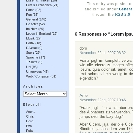
Essen & Trinken
(20)
This entry was posted 
Film & Fernsehen
(21)
and is filed under
Genera
Fotos
(92)
through the
RSS 2.0
f
Fun
(36)
General
(148)
Gezeter
(52)
Im Netz
(50)
6 Responses to “Lorem ipsu
Leben in England
(12)
Musik
(27)
Politik
(18)
RÃ¤tsel
(9)
doro
Sport
(29)
November 22nd, 2007 08:32
Sprache
(17)
Franz jagt im komplett verwa
T-Shirts
(9)
wie olle cicero zu sagen pfl
Uni
(96)
ipsum, quia dolor sit, amet, co
Unterwegs
(43)
text schmerzt ein wenig in d
Web / Computer
(31)
eigentlich?
Archives
Archives
Arne
November 22nd, 2007 10:46
Blogroll
“Franz jagt…” usw. ist aber e
Aneka
des Alphabets zu verwenden. 
jumps over the lazy dog.”
Chris
Doro
Aber Cicero, jaja, der olle Ci
Eva
Blindtext ja aus dem von Dir 
Felix