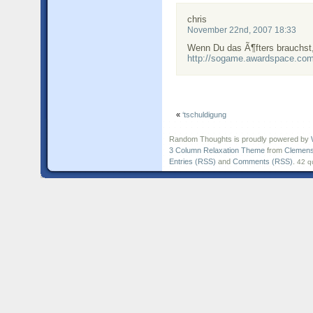
chris
November 22nd, 2007 18:33
Wenn Du das Ã¶fters brauchst,
http://sogame.awardspace.com
«
‘tschuldigung
Random Thoughts is proudly powered by
3 Column Relaxation Theme
from
Clemens
Entries (RSS)
and
Comments (RSS)
.
42 q