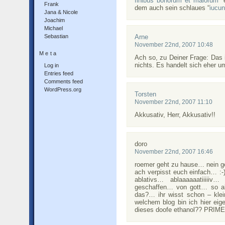
finibus bonorum et malorum
” 
Frank
dem auch sein schlaues “
iucun
Jana & Nicole
Joachim
Michael
Sebastian
Arne
November 22nd, 2007 10:48
Meta
Ach so, zu Deiner Frage: Das i
nichts. Es handelt sich eher u
Log in
Entries feed
Comments feed
WordPress.org
Torsten
November 22nd, 2007 11:10
Akkusativ, Herr, Akkusativ!!
doro
November 22nd, 2007 16:46
roemer geht zu hause… nein g
ach verpisst euch einfach… :-)
ablativs… ablaaaaaatiiiii
geschaffen… von gott… so a
das?… ihr wisst schon – klei
welchem blog bin ich hier eig
dieses doofe ethanol?? PRIME