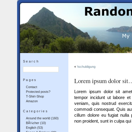
Search
«
‘tschuldigung
Lorem ipsum dolor sit…
Pages
Contact
Lorem ipsum dolor sit amet,
Protected posts?
T-Shirt-Shop
tempor incidunt ut labore e
Amazon
veniam, quis nostrud exercita
commodi consequat. Quis aute 
Categories
cillum dolore eu fugiat nulla 
Around the world
(160)
non proident, sunt in culpa qui
BÃ¼cher
(10)
English
(53)