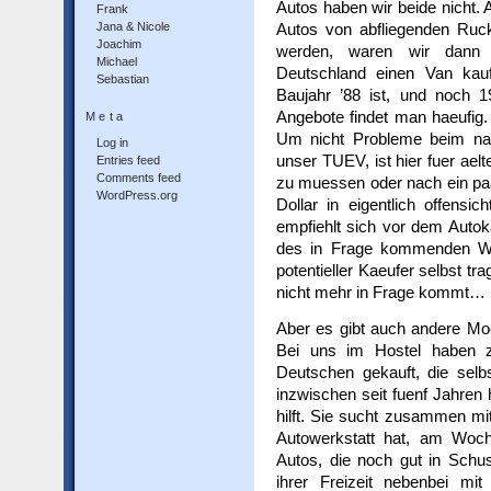
Autos haben wir beide nicht.
Frank
Jana & Nicole
Autos von abfliegenden Ru
Joachim
werden, waren wir dann w
Michael
Deutschland einen Van kauf
Sebastian
Baujahr ’88 ist, und noch 
Angebote findet man haeufig.
Meta
Um nicht Probleme beim nae
Log in
unser TUEV, ist hier fuer aelt
Entries feed
Comments feed
zu muessen oder nach ein paa
WordPress.org
Dollar in eigentlich offensi
empfiehlt sich vor dem Autok
des in Frage kommenden W
potentieller Kaeufer selbst 
nicht mehr in Frage kommt… 
Aber es gibt auch andere Mo
Bei uns im Hostel haben z
Deutschen gekauft, die selbs
inzwischen seit fuenf Jahren
hilft. Sie sucht zusammen mi
Autowerkstatt hat, am Woc
Autos, die noch gut in Schu
ihrer Freizeit nebenbei mi