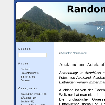
Search
«
Ankunft in Neuseeland
Auckland und Autokauf
Pages
Contact
Anmerkung: Im Anschluss an 
Protected posts?
T-Shirt-Shop
Fotos von Auckland, Autoka
Amazon
Eintraegen werden immer mal 
Categories
Auckland ist von der Flaeche
Around the world
(160)
Welt, nur hat man nicht imme
BÃ¼cher
(10)
Die unglaubliche Groes
English
(53)
Einfamilienhausbebauung. E