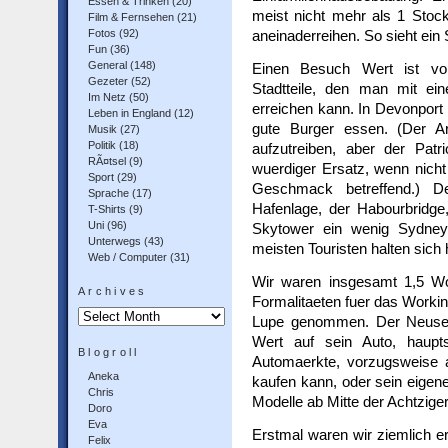
Essen & Trinken
(20)
meist nicht mehr als 1 Stock
Film & Fernsehen
(21)
Fotos
(92)
aneinaderreihen. So sieht ein 
Fun
(36)
General
(148)
Einen Besuch Wert ist vor
Gezeter
(52)
Stadtteile, den man mit ein
Im Netz
(50)
erreichen kann. In Devonport
Leben in England
(12)
gute Burger essen. (Der A
Musik
(27)
Politik
(18)
aufzutreiben, aber der Patr
RÃ¤tsel
(9)
wuerdiger Ersatz, wenn nicht
Sport
(29)
Geschmack betreffend.) De
Sprache
(17)
Hafenlage, der Habourbridge
T-Shirts
(9)
Uni
(96)
Skytower ein wenig Sydney
Unterwegs
(43)
meisten Touristen halten sich h
Web / Computer
(31)
Wir waren insgesamt 1,5 W
Archives
Formalitaeten fuer das Worki
Archives
Lupe genommen.
Der Neusee
Wert auf sein Auto, haupt
Blogroll
Automaerkte, vorzugsweise
Aneka
kaufen kann, oder sein eigen
Chris
Modelle ab Mitte der Achtzige
Doro
Eva
Erstmal waren wir ziemlich 
Felix