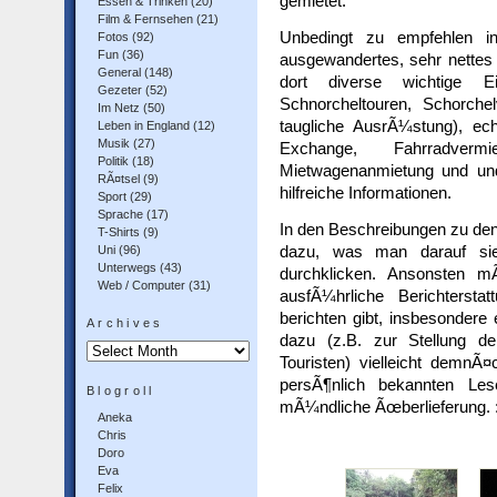
gemietet.
Essen & Trinken
(20)
Film & Fernsehen
(21)
Unbedingt zu empfehlen 
Fotos
(92)
Fun
(36)
ausgewandertes, sehr nettes 
General
(148)
dort diverse wichtige Ein
Gezeter
(52)
Schnorcheltouren, Schorchel
Im Netz
(50)
taugliche AusrÃ¼stung), ec
Leben in England
(12)
Musik
(27)
Exchange, Fahrradverm
Politik
(18)
Mietwagenanmietung und und
RÃ¤tsel
(9)
hilfreiche Informationen.
Sport
(29)
Sprache
(17)
In den Beschreibungen zu den 
T-Shirts
(9)
dazu, was man darauf sieh
Uni
(96)
Unterwegs
(43)
durchklicken. Ansonsten m
Web / Computer
(31)
ausfÃ¼hrliche Berichtersta
berichten gibt, insbesondere
Archives
dazu (z.B. zur Stellung d
Archives
Touristen) vielleicht demnÃ¤
persÃ¶nlich bekannten Les
Blogroll
mÃ¼ndliche Ãœberlieferung. :
Aneka
Chris
Doro
Eva
Felix