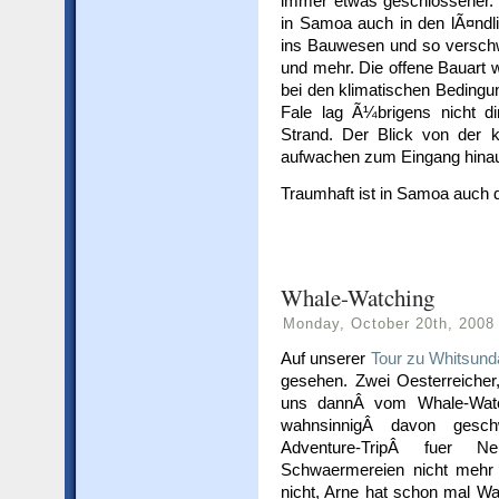
immer etwas geschlossener. S
in Samoa auch in den lÃ¤nd
ins Bauwesen und so verschw
und mehr. Die offene Bauart 
bei den klimatischen Bedingu
Fale lag Ã¼brigens nicht d
Strand. Der Blick von der
aufwachen zum Eingang hinau
Traumhaft ist in Samoa auch 
Whale-Watching
Monday, October 20th, 2008
Auf unserer
Tour zu Whitsund
gesehen. Zwei Oesterreicher
uns dannÂ vom Whale-Watch
wahnsinnigÂ davon geschw
Adventure-TripÂ fuer N
Schwaermereien nicht mehr 
nicht, Arne hat schon mal Wal