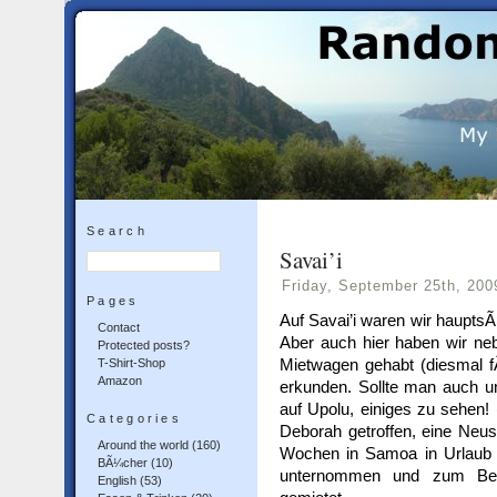
Search
Savai’i
Friday, September 25th, 200
Pages
Auf Savai’i waren wir hauptsÃ
Contact
Aber auch hier haben wir neb
Protected posts?
Mietwagen gehabt (diesmal f
T-Shirt-Shop
Amazon
erkunden. Sollte man auch u
auf Upolu, einiges zu sehen! 
Categories
Deborah getroffen, eine Neus
Around the world
(160)
Wochen in Samoa in Urlaub 
BÃ¼cher
(10)
unternommen und zum Bei
English
(53)