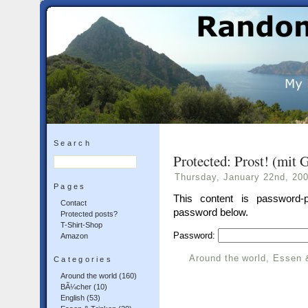
Search
Protected: Prost! (mit G
Thursday, January 22nd, 20
Pages
This content is password-p
Contact
password below.
Protected posts?
T-Shirt-Shop
Password:
Amazon
Around the world
,
Essen 
Categories
Around the world
(160)
BÃ¼cher
(10)
English
(53)