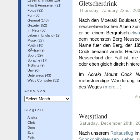
Essen & Trinken
(20)
Gletscherdrink
Film & Fernsehen
(21)
Thursday, January 22nd, 20
Fotos
(92)
Fun
(36)
Nach den Moeraki Boulders g
General
(148)
Gezeter
(52)
neuseelaendischen Alpen z
Im Netz
(50)
er bei einem Bergrutsch
etw
Leben in England
(12)
dem hoechsten Berg Neuseelan
Musik
(27)
Name fuer den Berg, der 18
Politik
(18)
RÃ¤tsel
(9)
Cook benannt wurde. Heutzuta
Sport
(29)
Neuseeland der Fall ist, di
Sprache
(17)
oder eben gleich direkt hinter
T-Shirts
(9)
Uni
(96)
Im
Aoraki Mount Cook Na
Unterwegs
(43)
mehrstuendige Wanderung i
Web / Computer
(31)
des Weges
(more…)
Archives
Ar
Archives
Blogroll
We(s)tland
Aneka
Chris
Saturday, December 20th, 2
Doro
Nach unserem
Reitausflug
im 
Eva
Felix
Schokonikolaeusen ueber 