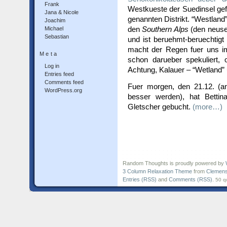
Frank
Westkueste der Suedinsel gef
Jana & Nicole
genannten Distrikt. “Westlan
Joachim
den
Southern Alps
(den neusee
Michael
Sebastian
und ist beruehmt-beruechtigt 
macht der Regen fuer uns i
Meta
schon darueber spekuliert, o
Log in
Achtung, Kalauer – “Wetland” 
Entries feed
Comments feed
Fuer morgen, den 21.12. (an
WordPress.org
besser werden), hat Betti
Gletscher gebucht.
(more…)
Random Thoughts is proudly powered by
3 Column Relaxation Theme
from
Clemens
Entries (RSS)
and
Comments (RSS)
.
50 q