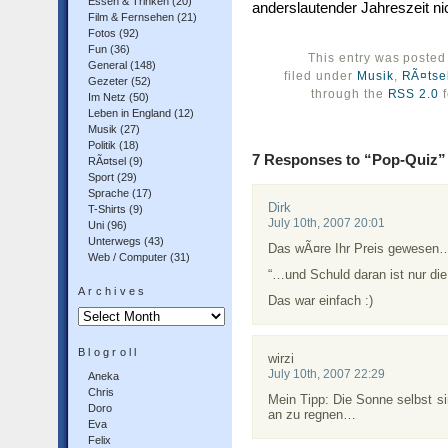
Essen & Trinken
(20)
anderslautender Jahreszeit ni
Film & Fernsehen
(21)
Fotos
(92)
Fun
(36)
This entry was posted
General
(148)
filed under
Musik
,
RÃ¤tse
Gezeter
(52)
through the
RSS 2.0
f
Im Netz
(50)
Leben in England
(12)
Musik
(27)
Politik
(18)
7 Responses to “Pop-Quiz”
RÃ¤tsel
(9)
Sport
(29)
Sprache
(17)
Dirk
T-Shirts
(9)
July 10th, 2007 20:01
Uni
(96)
Unterwegs
(43)
Das wÃ¤re Ihr Preis gewesen…
Web / Computer
(31)
“…und Schuld daran ist nur d
Archives
Das war einfach :)
Archives
Blogroll
wirzi
July 10th, 2007 22:29
Aneka
Chris
Mein Tipp: Die Sonne selbst s
Doro
an zu regnen…
Eva
Felix