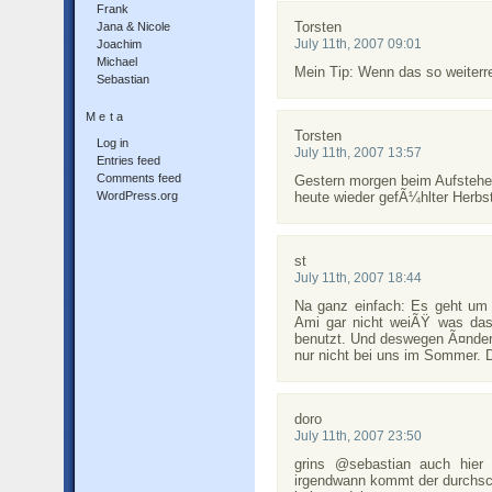
Frank
Torsten
Jana & Nicole
July 11th, 2007 09:01
Joachim
Michael
Mein Tip: Wenn das so weiterr
Sebastian
Meta
Torsten
Log in
July 11th, 2007 13:57
Entries feed
Comments feed
Gestern morgen beim Aufstehen 
WordPress.org
heute wieder gefÃ¼hlter Herbst
st
July 11th, 2007 18:44
Na ganz einfach: Es geht um 
Ami gar nicht weiÃŸ was das
benutzt. Und deswegen Ã¤nder
nur nicht bei uns im Sommer. D
doro
July 11th, 2007 23:50
grins @sebastian auch hier 
irgendwann kommt der durchsc