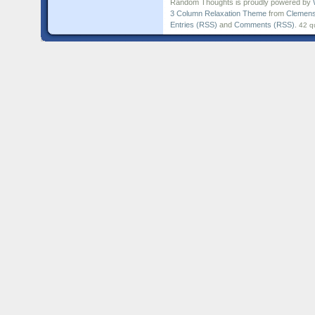
Random Thoughts is proudly powered by
3 Column Relaxation Theme
from
Clemens
Entries (RSS)
and
Comments (RSS)
.
42 q