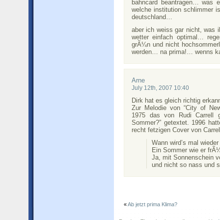
bahncard beantragen… was ei
welche institution schlimmer i
deutschland…
aber ich weiss gar nicht, was 
wetter einfach optimal… reg
grÃ¼n und nicht hochsommerl
werden… na prima!… wenns kal
Arne
July 12th, 2007 10:40
Dirk hat es gleich richtig erkan
Zur Melodie von “City of Ne
1975 das von Rudi Carrell g
Sommer?” getextet. 1996 hat
recht fetzigen Cover von Carrel
Wann wird’s mal wieder
Ein Sommer wie er frÃ¼
Ja, mit Sonnenschein v
und nicht so nass und so
«
Ab jetzt prima Klima?