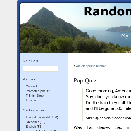
Search
«
Ab jetzt prima Klima?
Pop-Quiz
Pages
Contact
Good morning, America
Protected posts?
T-Shirt-Shop
Say, don’t you know me,
Amazon
I’m the train they call 
and I’ll be gone 500 mil
Categories
Around the world
(160)
Aus
City of New Orleans
von
BÃ¼cher
(10)
English
(53)
Was hat dieses Lied mit