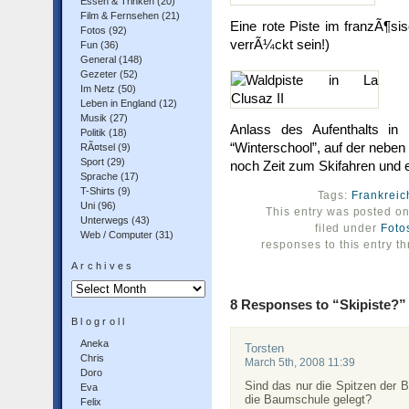
Essen & Trinken
(20)
Film & Fernsehen
(21)
Eine rote Piste im franzÃ¶si
Fotos
(92)
verrÃ¼ckt sein!)
Fun
(36)
General
(148)
Gezeter
(52)
Im Netz
(50)
Leben in England
(12)
Musik
(27)
Anlass des Aufenthalts i
Politik
(18)
“Winterschool”, auf der neben
RÃ¤tsel
(9)
Sport
(29)
noch Zeit zum Skifahren und e
Sprache
(17)
T-Shirts
(9)
Tags:
Frankreic
Uni
(96)
This entry was posted o
Unterwegs
(43)
filed under
Foto
Web / Computer
(31)
responses to this entry t
Archives
Archives
8 Responses to “Skipiste?”
Blogroll
Aneka
Torsten
Chris
March 5th, 2008 11:39
Doro
Sind das nur die Spitzen der B
Eva
die Baumschule gelegt?
Felix