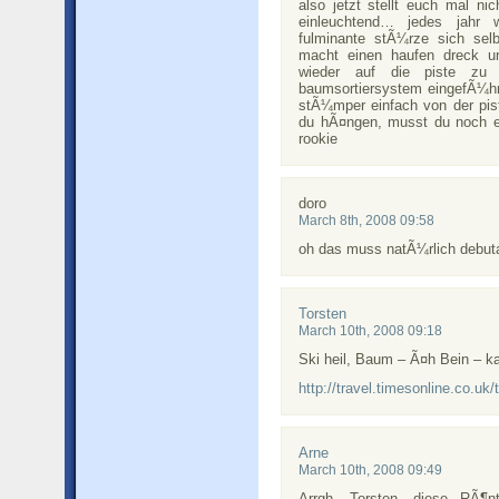
also jetzt stellt euch mal n
einleuchtend… jedes jahr 
fulminante stÃ¼rze sich se
macht einen haufen dreck u
wieder auf die piste zu 
baumsortiersystem eingefÃ¼h
stÃ¼mper einfach von der pis
du hÃ¤ngen, musst du noch e
rookie
doro
March 8th, 2008 09:58
oh das muss natÃ¼rlich debuta
Torsten
March 10th, 2008 09:18
Ski heil, Baum – Ã¤h Bein – ka
http://travel.timesonline.co.uk
Arne
March 10th, 2008 09:49
Arrgh, Torsten, diese RÃ¶