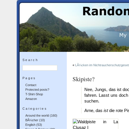
Search
«
LÃ¼cken im Nichtraucherschutzgeset
Skipiste?
Pages
Contact
Nee, Jungs, das ist do
Protected posts?
T-Shirt-Shop
fahren. Lasst uns doch d
Amazon
suchen.
Categories
Arne, das
ist
die rote Pi
Around the world
(160)
BÃ¼cher
(10)
English
(53)