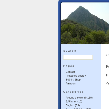
Search
«
P
Pages
Contact
Th
Protected posts?
T-Shirt-Shop
P
Amazon
Categories
Around the world
(160)
BÃ¼cher
(10)
English
(53)