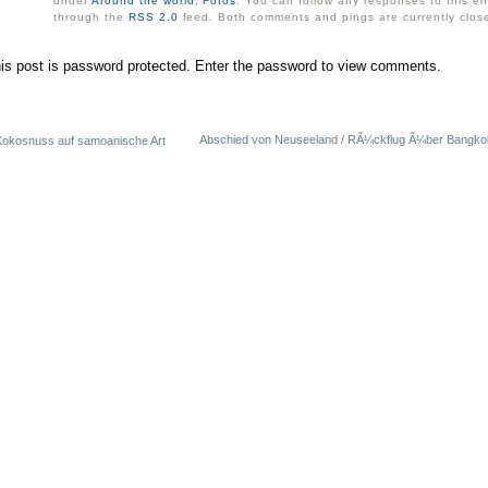
under
Around the world
,
Fotos
. You can follow any responses to this en
through the
RSS 2.0
feed. Both comments and pings are currently clos
is post is password protected. Enter the password to view comments.
Abschied von Neuseeland / RÃ¼ckflug Ã¼ber Bangko
Kokosnuss auf samoanische Art