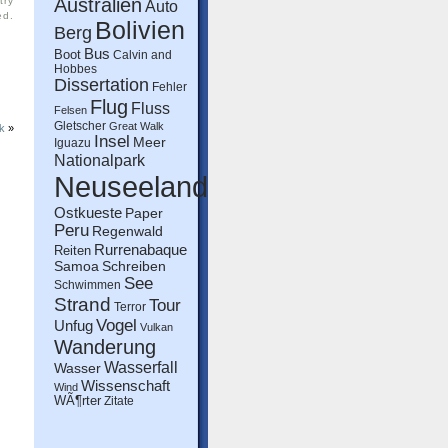
Australien
try
Auto
ed.
Bolivien
Berg
Bus
Boot
Calvin and
Hobbes
Dissertation
Fehler
Flug
Fluss
Felsen
Gletscher
Great Walk
k
»
Insel
Meer
Iguazu
Nationalpark
Neuseeland
Ostkueste
Paper
Peru
Regenwald
Rurrenabaque
Reiten
Schreiben
Samoa
See
Schwimmen
Strand
Tour
Terror
Vogel
Unfug
Vulkan
Wanderung
Wasserfall
Wasser
Wissenschaft
Wind
WÃ¶rter
Zitate