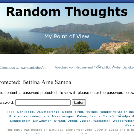
Abschied von Neuseeland / RÃ¼ckflug Ã¼ber Bangko
Kokosnuss auf samoanische Art
rotected: Bettina Arne Samoa
is content is password-protected. To view it, please enter the password below
assword:
Tags:
Centipede
,
Datumsgrenze
,
Essen
,
giftig
,
HÃ¶hle
,
HundertfÃ¼ssler
,
Ins
Kokosnuss
,
Krater
,
Lava
,
Meer
,
morgen
,
Palme
,
Samoa
,
Savai'i
,
SÃ¼dpazif
Schnorcheln
,
Schwimmen
,
Strand
,
Upolu
,
Vulkan
,
Wasserfall
,
Wasserrutsc
West
This entry was posted on Saturday, September 26th, 2009 at 13:42 and is fi