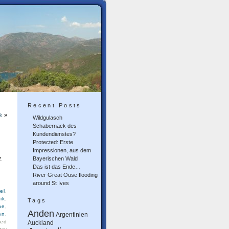
Recent Posts
k
»
Wildgulasch
Schabernack des
Kundendienstes?
Protected: Erste
Impressionen, aus dem
.
Bayerischen Wald
Das ist das Ende…
River Great Ouse flooding
around St Ives
el
,
ik
,
Tags
he
,
Anden
en
.
Argentinien
led
Auckland