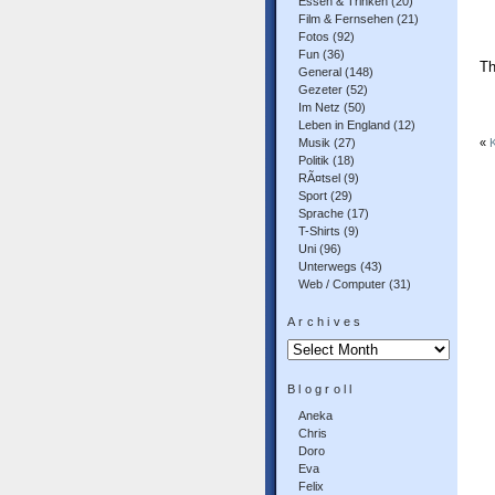
Essen & Trinken
(20)
Film & Fernsehen
(21)
Fotos
(92)
Fun
(36)
Th
General
(148)
Gezeter
(52)
Im Netz
(50)
Leben in England
(12)
Musik
(27)
«
Politik
(18)
RÃ¤tsel
(9)
Sport
(29)
Sprache
(17)
T-Shirts
(9)
Uni
(96)
Unterwegs
(43)
Web / Computer
(31)
Archives
Archives
Blogroll
Aneka
Chris
Doro
Eva
Felix