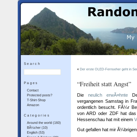
Search
«
Der erste OLED-Fernseher geht in Ser
“Freiheit statt Angst”
Pages
Contact
Die
neulich erwÃ¤hnte
Dem
Protected posts?
T-Shirt-Shop
vergangenen Samstag in Fra
Amazon
ordentlich besucht. FÃ¼r Ber
von ARD oder ZDF hat das na
Categories
Hessenschau hat mit einem
V
Around the world
(160)
BÃ¼cher
(10)
Gut gefallen hat mir Ã¼brigen
English
(53)