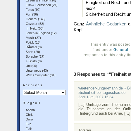
Essen & Trinken
(20)
Einigkeit und Recht und 
Film & Fernsehen
(21)
nicht
Fotos
(92)
Sicherheit und Recht u
Fun
(36)
General
(148)
Ganz
Ã¤hnliche Gedanken
gi
Gezeter
(52)
Im Netz
(50)
Kopf…
Leben in England
(12)
Musik
(27)
Politik
(18)
This entry was posted
RÃ¤tsel
(9)
filed under
General
,
Sport
(29)
responses to this entry t
Sprache
(17)
T-Shirts
(9)
Uni
(96)
Unterwegs
(43)
3 Responses to ““Freiheit s
Web / Computer
(31)
Archives
wuetender-junger-mann.de » B
Archives
Sicherheit bei tageschau.de
April 18th, 2007 16:34
Blogroll
[…] Umfrage zum Thema inner
die Teilnahme an der Onli
Aneka
Hintergrund auch bei Arne. […]
Chris
Doro
Eva
Felix
Torsten