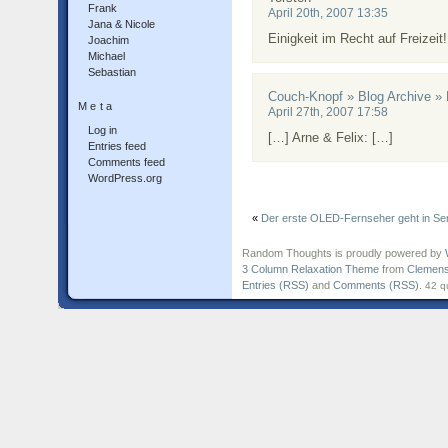
Frank
April 20th, 2007 13:35
Jana & Nicole
Einigkeit im Recht auf Freizeit!
Joachim
Michael
Sebastian
Couch-Knopf » Blog Archive » 
Meta
April 27th, 2007 17:58
Log in
[…] Arne & Felix: […]
Entries feed
Comments feed
WordPress.org
«
Der erste OLED-Fernseher geht in Ser
Random Thoughts is proudly powered by
3 Column Relaxation Theme
from
Clemens
Entries (RSS)
and
Comments (RSS)
.
42 q