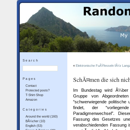
Search
«
Elektronische FuÃŸfesseln fÃ¼r Langz
SchÃ¤men die sich nic
Pages
Contact
Im Bundestag wird Ã¼ber e
Protected posts?
T-Shirt-Shop
Gruppe von Abgeordneten
Amazon
“schwerwiegende politische 
findet, der “vorliegend
Categories
Paradigmenwechsel”. Dies
Around the world
(160)
Fassung des Gesetzes uner
BÃ¼cher
(10)
verabschiedenden Fassung i
English
(53)