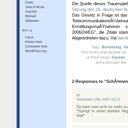
Frank
Die Quelle dieses Trauerspiel
Jana & Nicole
Sitzung des 16. deutschen B
Joachim
Das Gesetz in Frage ist das
Michael
TelekommunikationsÃ¼b
Sebastian
ErmittlungsmaÃŸnahmen s
Meta
2006/24/EG”, die Zitate st
Log in
Abgeordneten dazu. Via
law b
Entries feed
Comments feed
Tags:
Bundestag
,
G
WordPress.org
This entry was posted on
is filed under
Gezeter
,
entry through the
2 Responses to “SchÃ¤men 
st
November 15th, 2007 18:13
Da kann man echt nix mehr zu
*Springt in einen dunklen Ab
liegt*