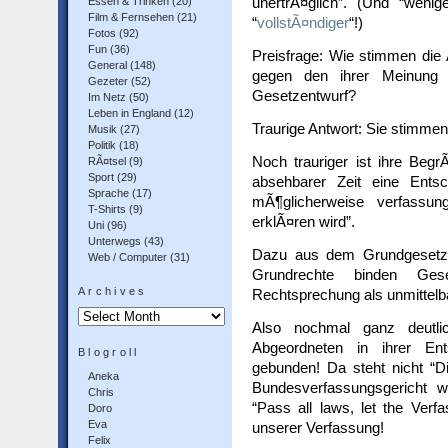
unertrÃ¤glich”. (Und “wenig
Essen & Trinken
(20)
Film & Fernsehen
(21)
“
vollstÃ¤ndiger
“!)
Fotos
(92)
Fun
(36)
Preisfrage: Wie stimmen die
General
(148)
gegen den ihrer Meinung n
Gezeter
(52)
Gesetzentwurf?
Im Netz
(50)
Leben in England
(12)
Traurige Antwort: Sie stimme
Musik
(27)
Politik
(18)
Noch trauriger ist ihre Beg
RÃ¤tsel
(9)
Sport
(29)
absehbarer Zeit eine Ents
Sprache
(17)
mÃ¶glicherweise verfassun
T-Shirts
(9)
erklÃ¤ren wird”.
Uni
(96)
Unterwegs
(43)
Dazu aus dem Grundgesetz, 
Web / Computer
(31)
Grundrechte binden Gese
Archives
Rechtsprechung als unmittelb
Archives
Also nochmal ganz deutli
Abgeordneten in ihrer En
Blogroll
gebunden! Da steht nicht “
Aneka
Bundesverfassungsgericht w
Chris
“Pass all laws, let the Verf
Doro
Eva
unserer Verfassung!
Felix