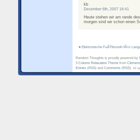
kb
December 6th, 2007 16:41
Heute stehen wir am rande des
morgen sind wir schon einen Sc
«
Elektronische FuÃŸfesseln fÃ¼r Langz
Random Thoughts is proudly powered by
3 Column Relaxation Theme
from
Clemens
Entries (RSS)
and
Comments (RSS)
.
42 q